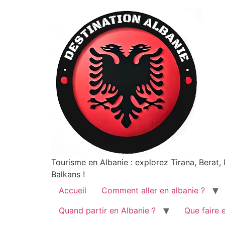
Tourisme en Albanie : explorez Tirana, Berat,
Balkans !
Accueil
Comment aller en albanie ?
Quand partir en Albanie ?
Que faire 